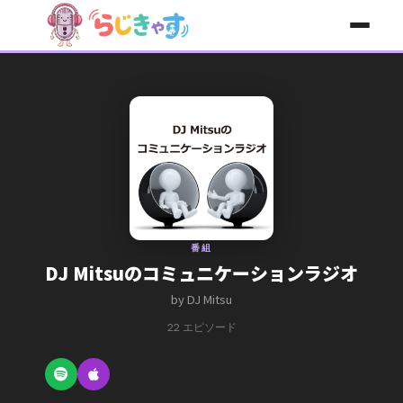
コンテンツへスキップ
番組
DJ Mitsuのコミュニケーションラジオ
by DJ Mitsu
22 エピソード