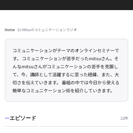
Home
DJ Mitsuのコミュニケーションラジオ
コミュニケーションがテーマのオンラインセミナーで
す。 コミュニケーションが苦手だったmitsuさん。そ
んなmitsuさんがコミュニケーションの苦手を克服し
て、今、講師として活躍するに至った経緯、また、大
切さを伝えていきます。 番組の中では今日から使える
簡単なコミュニケーション術を紹介していきます。
エピソード
22件